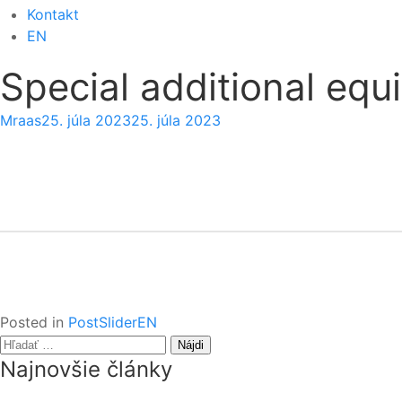
Kontakt
EN
Special additional eq
Mraas
25. júla 2023
25. júla 2023
Posted in
PostSliderEN
Hľadať:
Najnovšie články